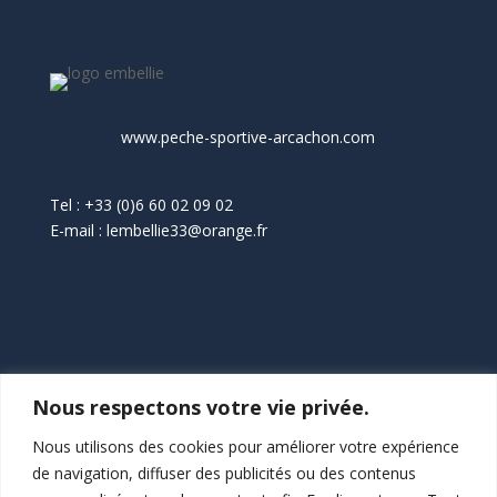
www.peche-sportive-arcachon.com
Tel : +33 (0)6 60 02 09 02
E-mail : lembellie33@orange.fr
Nous respectons votre vie privée.
L’Embellie
30 rue du Littoral – Piraillan
Nous utilisons des cookies pour améliorer votre expérience
33950 Lège Cap-ferret
de navigation, diffuser des publicités ou des contenus