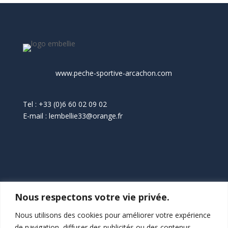
www.peche-sportive-arcachon.com
Tel : +33 (0)6 60 02 09 02
E-mail : lembellie33@orange.fr
Nous respectons votre vie privée.
L’Embellie
30 rue du Littoral – Piraillan
Nous utilisons des cookies pour améliorer votre expérience
33950 Lège Cap-ferret
de navigation, diffuser des publicités ou des contenus